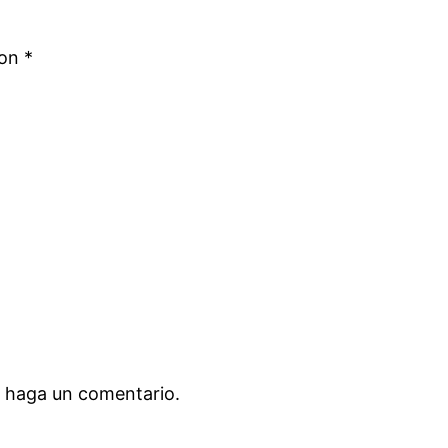
con
*
e haga un comentario.