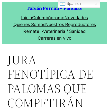
Spanish
Saltar
Fabián Porrini – Palomas
al
Inicio
Colombódromo
Novedades
contenido
Quienes Somos
Nuestros Reproductores
Remate
Veterinaria / Sanidad
Carreras en vivo
JURA
FENOTÍPICA DE
PALOMAS QUE
COMPETIRÁN