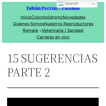
Spanish
Saltar
Fabián Porrini – Palomas
al
Inicio
Colombódromo
Novedades
contenido
Quienes Somos
Nuestros Reproductores
Remate
Veterinaria / Sanidad
Carreras en vivo
15 SUGERENCIAS
PARTE 2