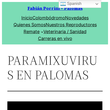
Spanish
Saltar
Fabián Porrini – Palomas
al
Inicio
Colombódromo
Novedades
contenido
Quienes Somos
Nuestros Reproductores
Remate
Veterinaria / Sanidad
Carreras en vivo
PARAMIXUVIRU
S EN PALOMAS